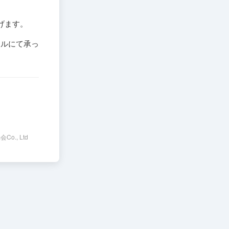
。
げます。
ールにて承っ
会Co., Ltd