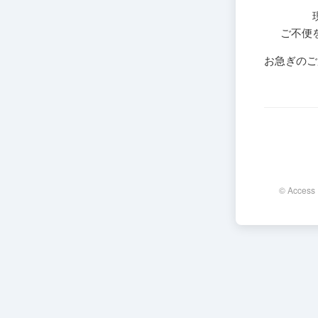
ご不便
お急ぎのご
© Access