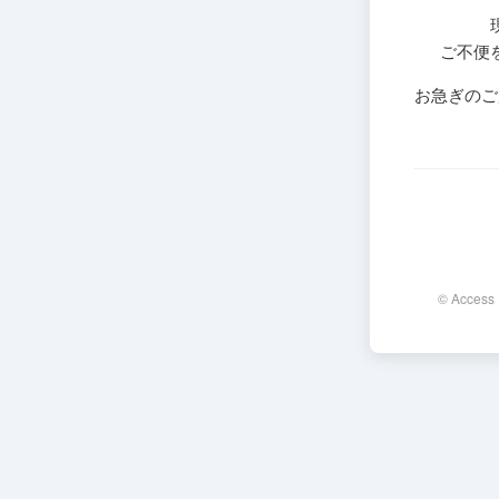
ご不便
お急ぎのご
© Access