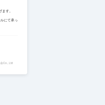
。
げます。
ールにて承っ
会Co., Ltd