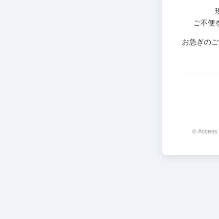
ご不便
お急ぎのご
© Access