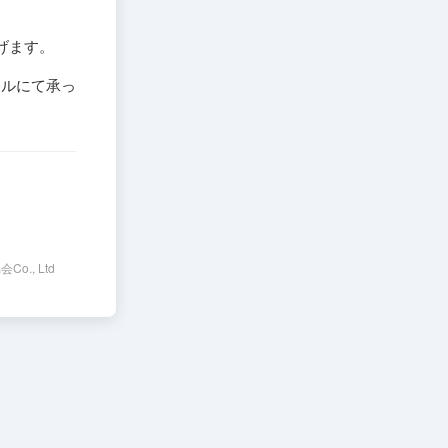
。
げます。
ールにて承っ
会Co., Ltd